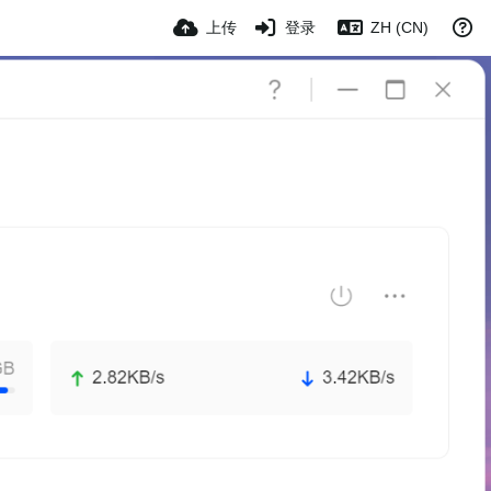
上传
登录
ZH (CN)