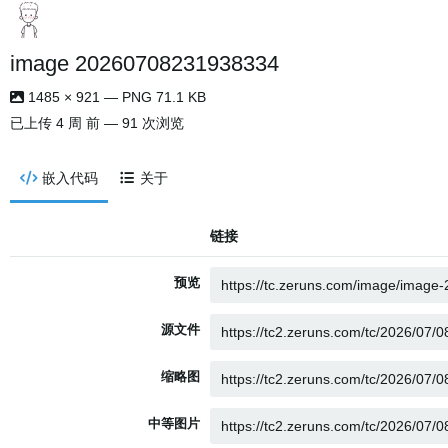
image 20260708231938334
1485 × 921 — PNG 71.1 KB
已上传
4 周 前
— 91 次浏览
嵌入代码
关于
链接
预览
源文件
缩略图
中等图片