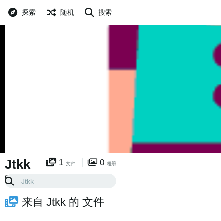
探索
随机
搜索
Jtkk
1
0
文件
相册
0
0
已关注
粉丝
来自 Jtkk 的 文件