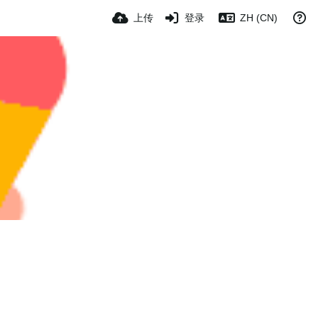
上传
登录
ZH (CN)