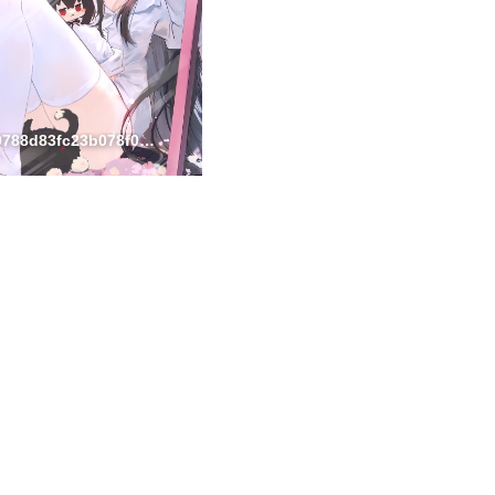
9cf0b68470788d83fc23b078f07f885bb4bdafb3