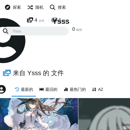
探索
随机
搜索
Ysss
4
1
文件
相册
0
0
已关注
粉丝
来自 Ysss 的 文件
最新的
最旧的
最热门的
AZ