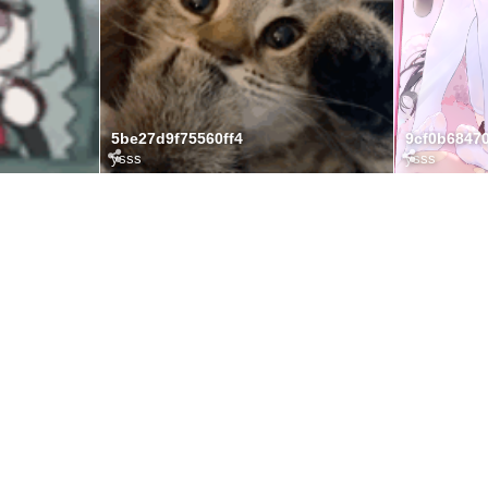
5be27d9f75560ff4
ysss
ysss