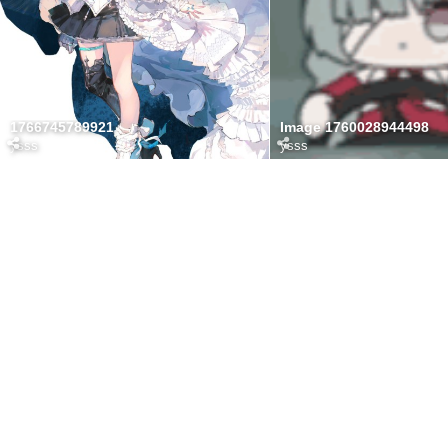
1766745789921
Image 1760028944498
ysss
ysss