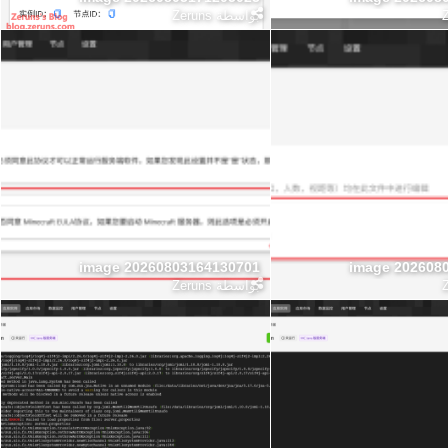
بواسطة
Zeruns
image 20260803164130701
image 202608
بواسطة
Zeruns