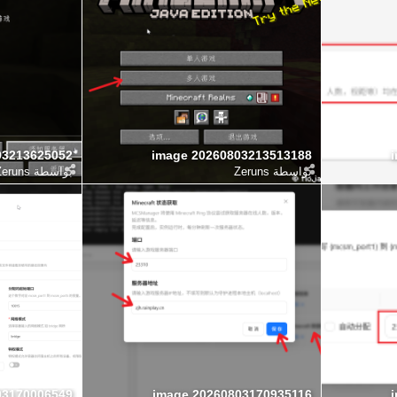
03213625052
image 20260803213513188
بواسطة
Zeruns
بواسطة
Zeruns
03170006549
image 20260803170935116