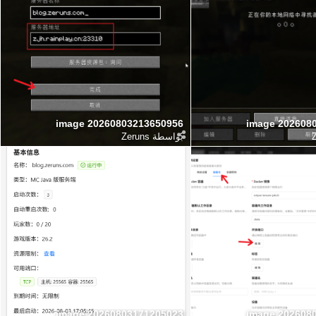
image 20260803213650956
image 202608
بواسطة
Zeruns
image 20260803171205023
image 202608