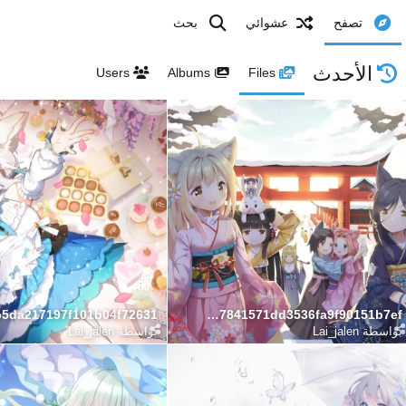
تصفح
عشوائي
بحث
الأحدث
Users
Albums
Files
c047887841571dd3536fa9f90151b7ef
بواسطة
Lai_jalen
بواسطة
Lai_jalen