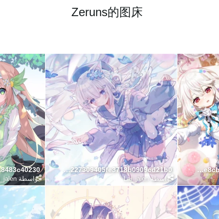
Zeruns的图床
dfa055227309405fe3718b0909cd21b0
cfdad3e8cb5da217197f101b04f72631
بواسطة
Lai_jalen
بواسطة
_jalen