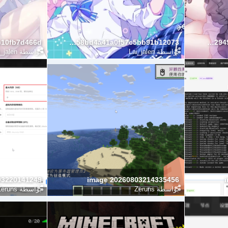
5a6ea3858bd4a41a0f57c5bb91b12073
1aebe6b2949c958291e477531ec0788b
بواسطة
Lai_jalen
بواسطة
_jalen
03220141249
image 20260803214335456
بواسطة
Zeruns
بواسطة
Zeruns