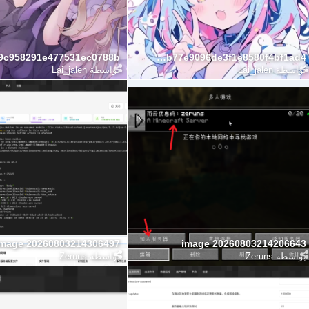
1bb042b77e9096de3f1e8580f4bf1ad4
بواسطة
Lai_jalen
بواسطة
Lai_jalen
image 20260803214306497
image 20260803214206643
بواسطة
Zeruns
بواسطة
Zeruns