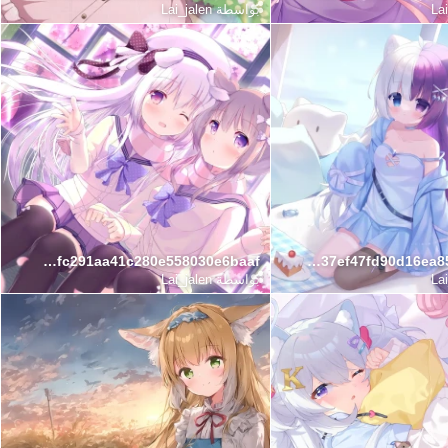
Lai
بواسطة
Lai_jalen
382db7fc291aa41c280e558030e6baaf
64f8337ef47fd90d16ea85cc95f8a4a4
Lai
بواسطة
Lai_jalen