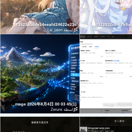
5b23ff73923a56de14eeafd24622e23c
5af070f312032c84f7b9ac10fb7d466d
Lai
بواسطة
Lai_jalen
ChatGPT Image 2026年8月4日 00 03 45(1)
image 202608
بواسطة
Zeruns