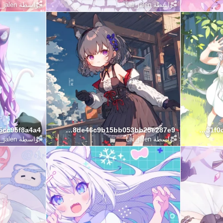
بواسطة
Lai_jalen
بواسطة
_jalen
61c60338de46c9b15bb053bb25e287e9
50f5f31f0d226d3652d507f8e96fb81f
بواسطة
Lai_jalen
بواسطة
_jalen