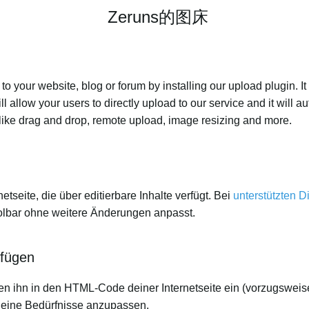
Zeruns的图床
 your website, blog or forum by installing our upload plugin. It 
ll allow your users to directly upload to our service and it will
ed like drag and drop, remote upload, image resizing and more.
netseite, die über editierbare Inhalte verfügt. Bei
unterstützten D
Toolbar ohne weitere Änderungen anpasst.
ufügen
n ihn in den HTML-Code deiner Internetseite ein (vorzugsweise
deine Bedürfnisse anzupassen.