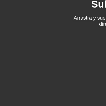
Su
Arrastra y sue
di