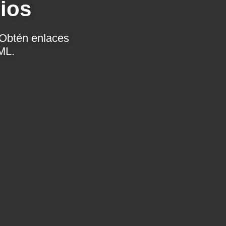
ios
. Obtén enlaces
ML.