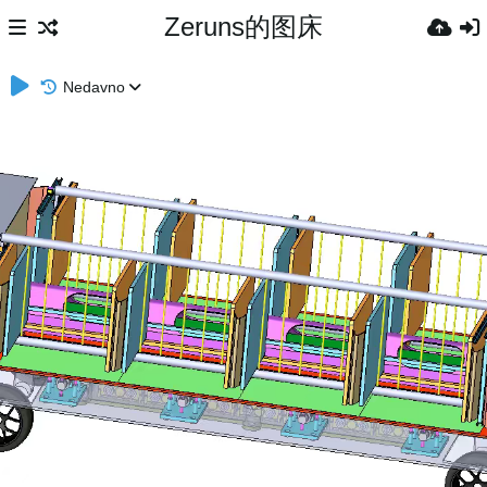
Zeruns的图床
Nedavno