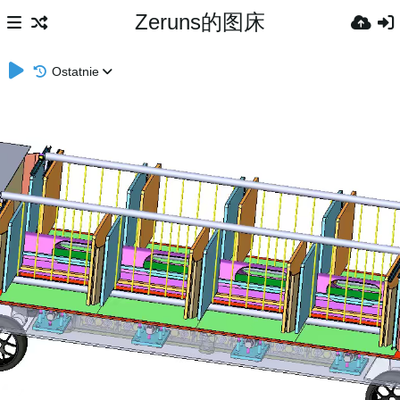
Zeruns的图床
Ostatnie