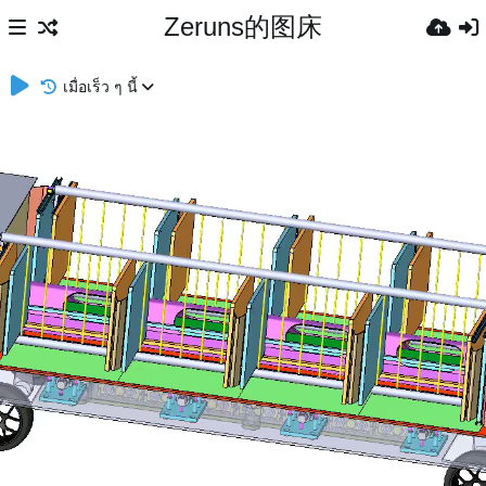
Zeruns的图床
เมื่อเร็ว ๆ นี้